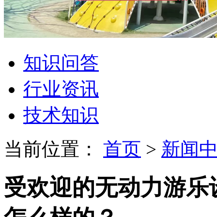
知识问答
行业资讯
技术知识
当前位置：
首页
>
新闻
受欢迎的无动力游乐