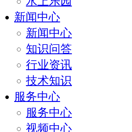
水上乐园
新闻中心
新闻中心
知识问答
行业资讯
技术知识
服务中心
服务中心
视频中心