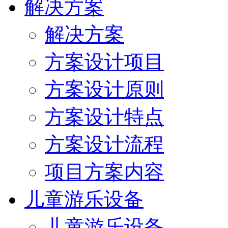
解决方案
解决方案
方案设计项目
方案设计原则
方案设计特点
方案设计流程
项目方案内容
儿童游乐设备
儿童游乐设备