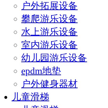
户外拓展设备
攀爬游乐设备
水上游乐设备
室内游乐设备
幼儿园游乐设备
epdm地垫
户外健身器材
儿童滑梯