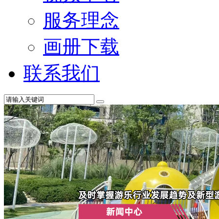
服务理念
画册下载
联系我们