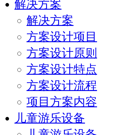
解决方案
解决方案
方案设计项目
方案设计原则
方案设计特点
方案设计流程
项目方案内容
儿童游乐设备
儿童游乐设备