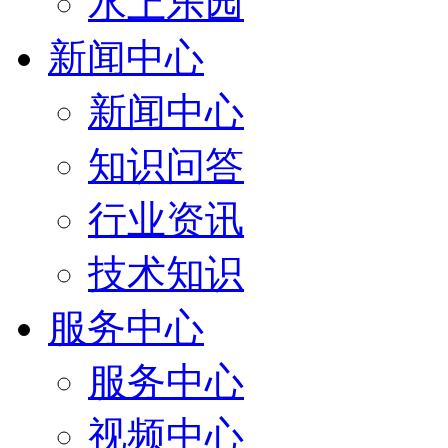
水上乐园
新闻中心
新闻中心
知识问答
行业资讯
技术知识
服务中心
服务中心
视频中心