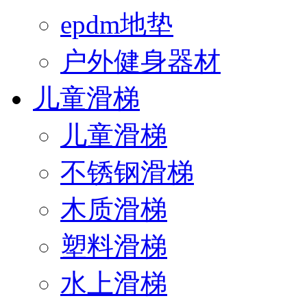
epdm地垫
户外健身器材
儿童滑梯
儿童滑梯
不锈钢滑梯
木质滑梯
塑料滑梯
水上滑梯