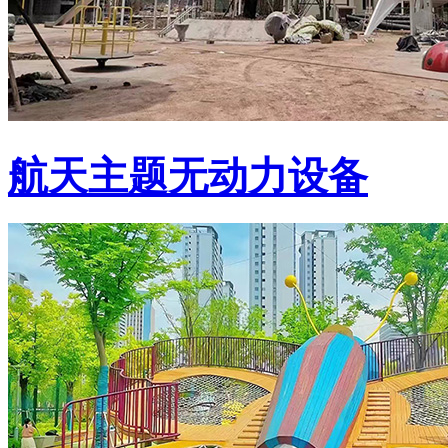
航天主题无动力设备