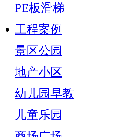
PE板滑梯
工程案例
景区公园
地产小区
幼儿园早教
儿童乐园
商场广场