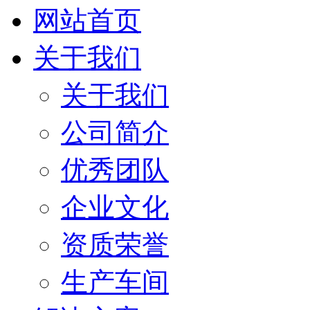
网站首页
关于我们
关于我们
公司简介
优秀团队
企业文化
资质荣誉
生产车间