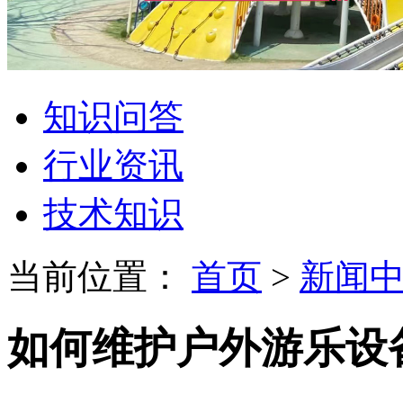
知识问答
行业资讯
技术知识
当前位置：
首页
>
新闻
如何维护户外游乐设