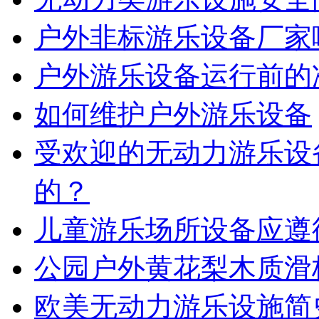
户外非标游乐设备厂家
户外游乐设备运行前的
如何维护户外游乐设备
受欢迎的无动力游乐设
的？
儿童游乐场所设备应遵
公园户外黄花梨木质滑
欧美无动力游乐设施简