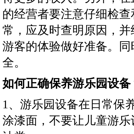
的经营者要注意仔细检查
常，应及时查明原因，并
游客的体验做好准备。同
全。
如何正确保养游乐园设备
1、游乐园设备在日常保
涂漆面，不要让儿童游乐