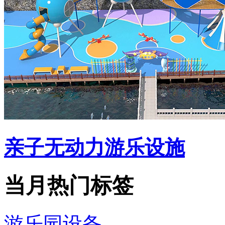
亲子无动力游乐设施
当月热门标签
游乐园设备