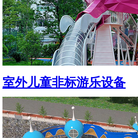
室外儿童非标游乐设备