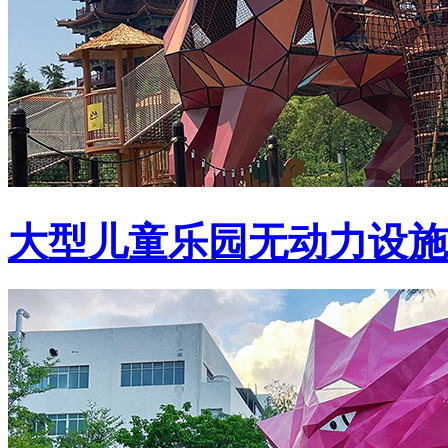
大型儿童乐园无动力设施