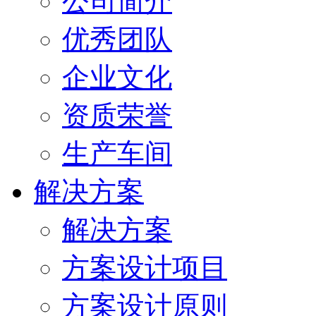
公司简介
优秀团队
企业文化
资质荣誉
生产车间
解决方案
解决方案
方案设计项目
方案设计原则