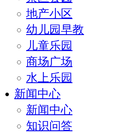
地产小区
幼儿园早教
儿童乐园
商场广场
水上乐园
新闻中心
新闻中心
知识问答