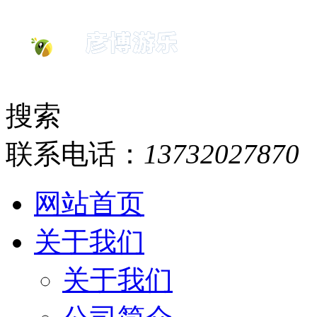
搜索
联系电话：
1
3
7
3
2
0
2
7
8
7
0
网站首页
关于我们
关于我们