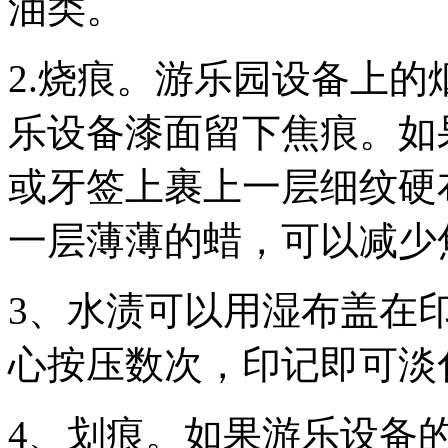
油类。
2.烧痕。游乐园设备上
乐设备漆面留下焦痕。如
或牙签上裹上一层细纹硬
一层薄薄的蜡，可以减少
3、水渍可以用湿布盖在
心按压数次，印记即可淡
4、划痕。如果游乐设备