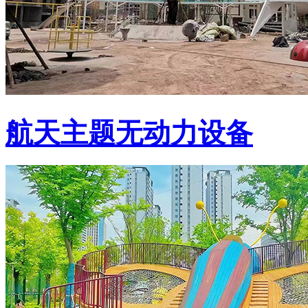
航天主题无动力设备