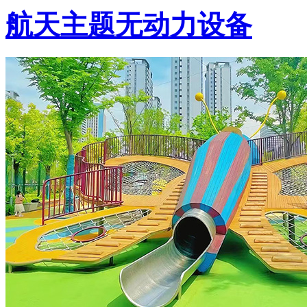
航天主题无动力设备