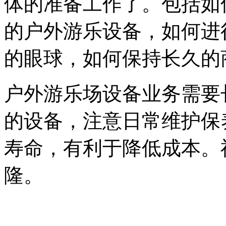
体的准备工作了。包括如
的户外游乐设备，如何进
的眼球，如何保持长久的
户外游乐场设备业务需要
的设备，注意日常维护保
寿命，有利于降低成本。
隆。