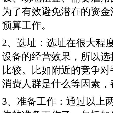
为了有效避免潜在的资金
预算工作。
2、选址：选址在很大程
设备的经营效果，所以选
比较。比如附近的竞争对
消费人群是什么等因素，
3、准备工作：通过以上