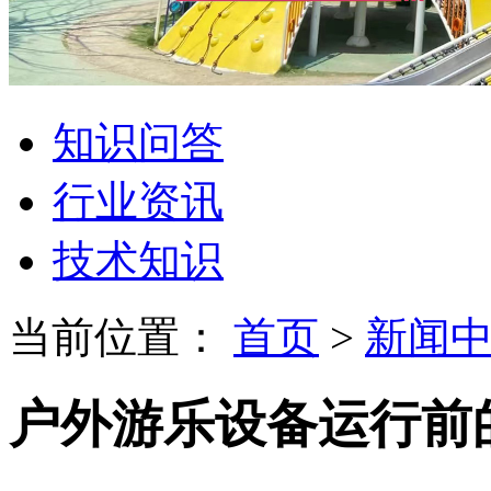
知识问答
行业资讯
技术知识
当前位置：
首页
>
新闻
户外游乐设备运行前