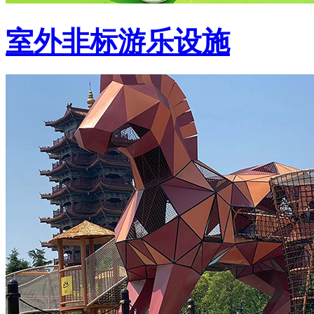
室外非标游乐设施