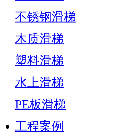
不锈钢滑梯
木质滑梯
塑料滑梯
水上滑梯
PE板滑梯
工程案例