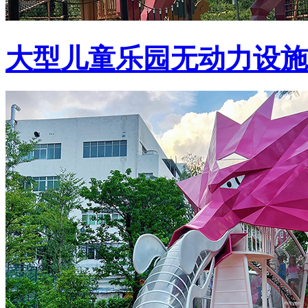
大型儿童乐园无动力设施