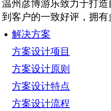
温州彦博游乐致力于打造
到客户的一致好评，拥有
解决方案
方案设计项目
方案设计原则
方案设计特点
方案设计流程