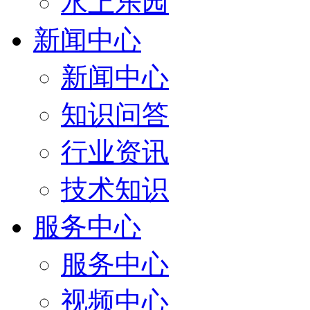
水上乐园
新闻中心
新闻中心
知识问答
行业资讯
技术知识
服务中心
服务中心
视频中心