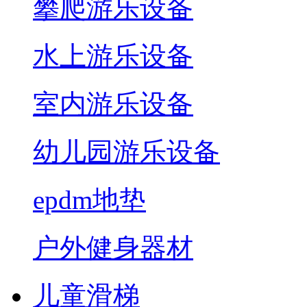
攀爬游乐设备
水上游乐设备
室内游乐设备
幼儿园游乐设备
epdm地垫
户外健身器材
儿童滑梯