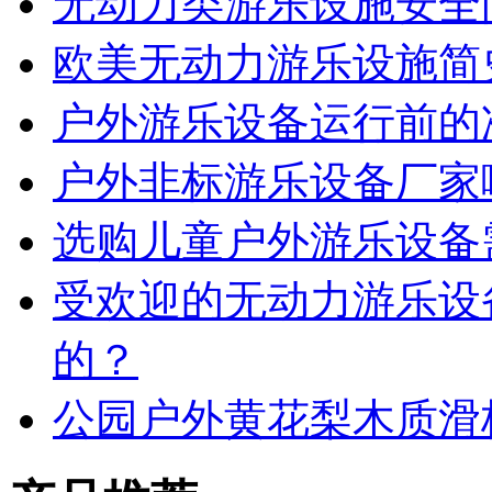
无动力类游乐设施安全
欧美无动力游乐设施简
户外游乐设备运行前的
户外非标游乐设备厂家
选购儿童户外游乐设备
受欢迎的无动力游乐设
的？
公园户外黄花梨木质滑