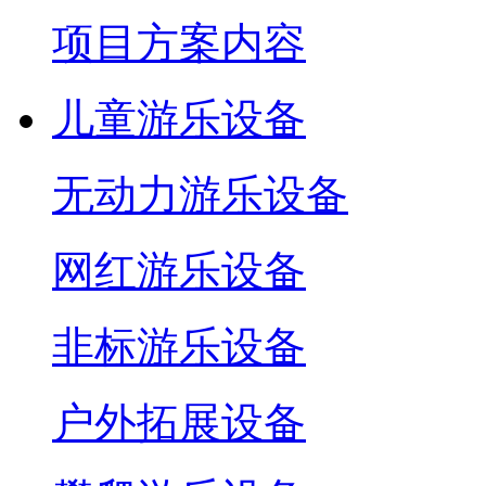
项目方案内容
儿童游乐设备
无动力游乐设备
网红游乐设备
非标游乐设备
户外拓展设备