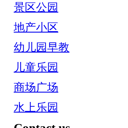
景区公园
地产小区
幼儿园早教
儿童乐园
商场广场
水上乐园
Contact us