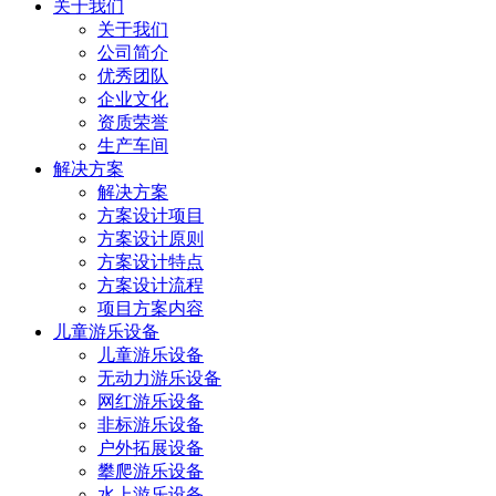
关于我们
关于我们
公司简介
优秀团队
企业文化
资质荣誉
生产车间
解决方案
解决方案
方案设计项目
方案设计原则
方案设计特点
方案设计流程
项目方案内容
儿童游乐设备
儿童游乐设备
无动力游乐设备
网红游乐设备
非标游乐设备
户外拓展设备
攀爬游乐设备
水上游乐设备