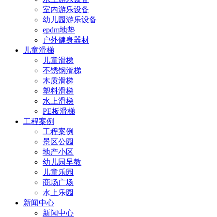
室内游乐设备
幼儿园游乐设备
epdm地垫
户外健身器材
儿童滑梯
儿童滑梯
不锈钢滑梯
木质滑梯
塑料滑梯
水上滑梯
PE板滑梯
工程案例
工程案例
景区公园
地产小区
幼儿园早教
儿童乐园
商场广场
水上乐园
新闻中心
新闻中心