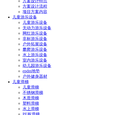
方案设计特点
方案设计流程
项目方案内容
儿童游乐设备
儿童游乐设备
无动力游乐设备
网红游乐设备
非标游乐设备
户外拓展设备
攀爬游乐设备
水上游乐设备
室内游乐设备
幼儿园游乐设备
epdm地垫
户外健身器材
儿童滑梯
儿童滑梯
不锈钢滑梯
木质滑梯
塑料滑梯
水上滑梯
PE板滑梯